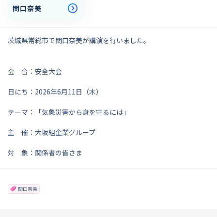
関口奈美
茨城県常総市で関口奈美が講演を行いました。
会 合：安全大会
日にち：2026年6月11日（木）
テーマ：「気象災害から身を守るには」
主 催：大坂組企業グループ
対 象：関係者の皆さま
関口奈美