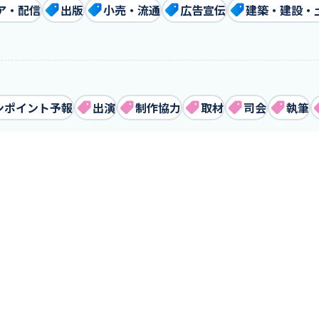
ア・配信
出版
小売・流通
広告宣伝
建築・建設・
ンポイント予報
出演
制作協力
取材
司会
執筆