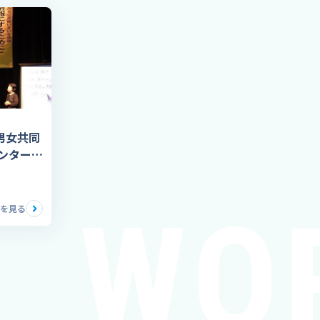
男女共同
ンター様
登壇
WO
を見る