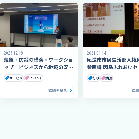
2025.12.18
2021.01.14
気象・防災の講演・ワークショ
尾道市市民生活部人権
ップ ビジネスから地域の安全
参画課 因島ふれあいセ
対策まで
講演会へ気象予報士が
サービス
イベント
行政
講演
詳細を見る
詳細