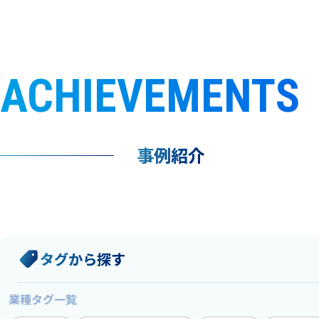
気象予報士
Request to a weather
Service
気象番組出演（
サービス
ACHIEVEMENTS
番組サポート /
講演会・イベン
インタビュー / 
サービストップ
事例紹介
コラム・寄稿 / 
司会MC / ナレ
タグから探す
業種タグ一覧