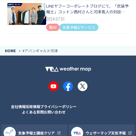
LINEヤフーコーポレートブログにて、「衣装予
報士」コットン西村さんと河津真人の対談イ
ンタビューが掲載されました
2024.07.01
取材
気象予報士サービス
HOME
#アバンギャルド河津
YouTube
Facebook
X
会社情報
採用情報
プライバシーポリシー
よくある質問
お問い合わせ
気象予報士講座クリア
ウェザーマップ天気予報