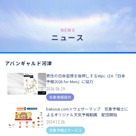
NEWS
ニュース
アバンギャルド河津
男性の日傘習慣を後押しするWpc. IZA『日傘
予報2026 for Men』に協力
2026.06.29
気象情報提供
bakusai.com×ウェザーマップ 気象予報士に
よるオリジナル天気予報動画 配信開始
2024.12.26
気象予報士サービス