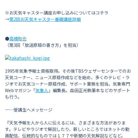
※お天気キャスター講座お申し込みについてはコチラ
→
第2回お天気キャスター基礎講座詳細
●
高橋和也
（第3回「放送原稿の書き方」を担当）
1995年気象予報士資格取得。その後TBSウェザーセンターでのお
天気コーナー、ニュース原稿作成などを始め、多くのテレビ・ラ
ジオでお天気コーナー原稿作成、サポート業務を担当。気象専門
Webマガジン「
気象人
」編集長。森田正光執筆本などのサポート
も行う。
―――― 受講生へメッセージ
『天気予報を人から人に伝えるには、さまざまな方法がありま
す。テレビやラジオで解説したり、新しいところではネットの動
画配信、伝統的なものでは１７７や新聞の天気解説などなど。