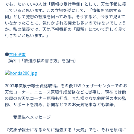
でも、たいていの人は「情報の受け手側」として、天気予報に接
していると思います。この立場を逆にして、「情報を発信する
側」として発想の転換を図ってみる。そうすると、今まで見えて
いなかったことに、気付かされる機会も多いのではないでしょう
か。私の講義では、天気予報番組の「原稿」について詳しく見て
行きたいと思います。』
●
本田深雪
（第3回「放送原稿の書き方」を担当）
2002年気象予報士資格取得。その後TBSウェザーセンターでのお
天気コーナー、ニュース原稿作成業務などに従事し、現在では他
の局のお天気コーナー原稿も担当。また様々な気象関係の本の監
修、サポートを務め、新聞などでのお天気記事なども執筆。
―――― 受講生へメッセージ
『気象予報士になるために勉強する「天気」でも、それを原稿に