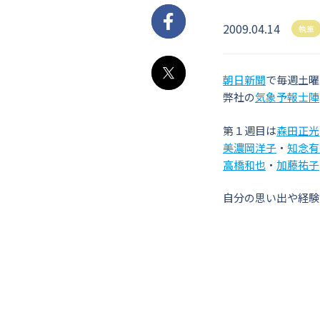
2009.04.14
Facebook
執筆
朝日新聞
で毎週土曜
X
弊社の
気象予報士陣
第１週目は
森田正光
美濃岡洋子
・
知念有
高橋和也
・
加藤祐子
自分の思い出や経験