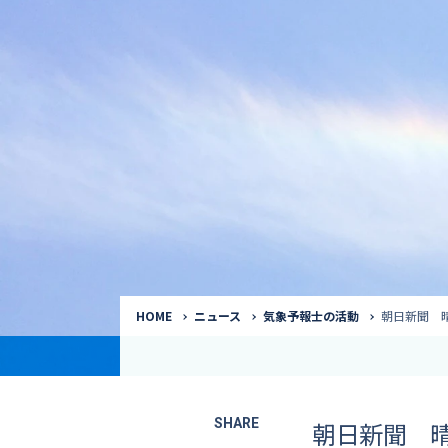
気象予報士
Request to a weather
Service
気象番組出演（
サービス
番組サポート /
講演会・イベン
インタビュー / 
サービストップ
コラム・寄稿 / 
司会MC / ナレ
HOME
ニュース
気象予報士の活動
朝日新聞 
SHARE
朝日新聞 