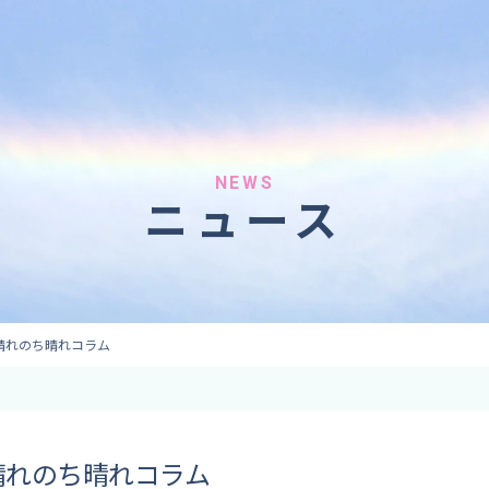
へのご依頼
気象情報のご依頼
 forecaster
Provision of weather information
テレビ・ラジオ）
データ提供（予報・実績）
 予報原稿作成
コンテンツ提供
ト出演
ピンポイント予報
NEWS
ニュース
取材
その他の情報提供
監修
ーション
晴れのち晴れコラム
晴れのち晴れコラム