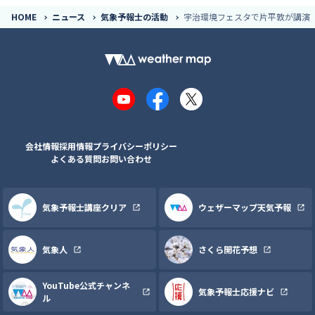
HOME
ニュース
気象予報士の活動
宇治環境フェスタで片平敦が講演（
YouTube
Facebook
X
会社情報
採用情報
プライバシーポリシー
よくある質問
お問い合わせ
気象予報士講座クリア
ウェザーマップ天気予報
気象人
さくら開花予想
YouTube公式チャンネ
気象予報士応援ナビ
ル