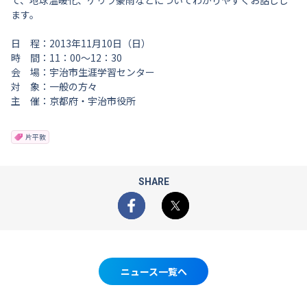
て、地球温暖化、ゲリラ豪雨などについてわかりやすくお話しし
ます。
日 程：2013年11月10日（日）
時 間：11：00～12：30
会 場：宇治市生涯学習センター
対 象：一般の方々
主 催：京都府・宇治市役所
片平敦
SHARE
Facebook
X
ニュース一覧へ