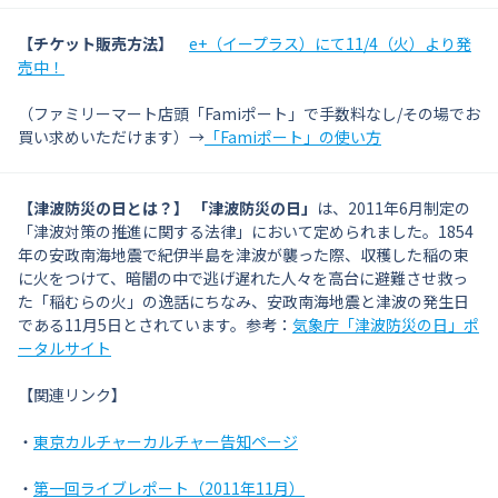
【チケット販売方法】
e+（イープラス）にて11/4（火）より発
売中！
（ファミリーマート店頭「Famiポート」で手数料なし/その場でお
買い求めいただけます）→
「Famiポート」の使い方
【津波防災の日とは？】
「津波防災の日」
は、2011年6月制定の
「津波対策の推進に関する法律」において定められました。1854
年の安政南海地震で紀伊半島を津波が襲った際、収穫した稲の束
に火をつけて、暗闇の中で逃げ遅れた人々を高台に避難させ救っ
た「稲むらの火」の逸話にちなみ、安政南海地震と津波の発生日
である11月5日とされています。参考：
気象庁「津波防災の日」ポ
ータルサイト
【関連リンク】
・
東京カルチャーカルチャー告知ページ
・
第一回ライブレポート（2011年11月）