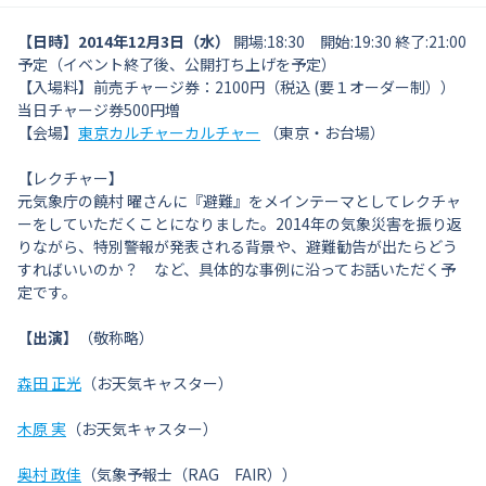
【日時】
2014年12月3日（水）
開場:18:30 開始:19:30 終了:21:00
予定（イベント終了後、公開打ち上げを予定）
【入場料】前売チャージ券：2100円（税込 (要１オーダー制））
当日チャージ券500円増
【会場】
東京カルチャーカルチャー
（東京・お台場）
【レクチャー】
元気象庁の饒村 曜さんに『避難』をメインテーマとしてレクチャ
ーをしていただくことになりました。2014年の気象災害を振り返
りながら、特別警報が発表される背景や、避難勧告が出たらどう
すればいいのか？ など、具体的な事例に沿ってお話いただく予
定です。
【出演】
（敬称略）
森田 正光
（お天気キャスター）
木原 実
（お天気キャスター）
奥村 政佳
（気象予報士（RAG FAIR））