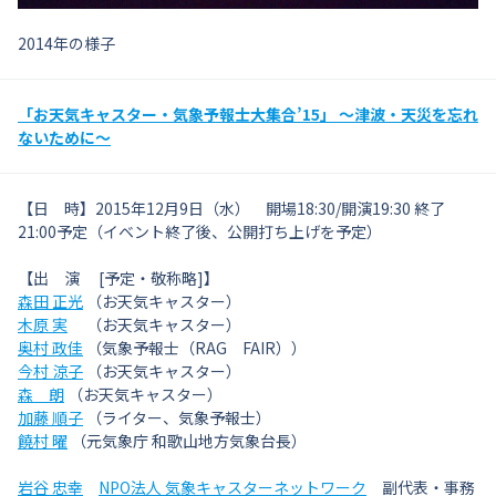
2014年の様子
「お天気キャスター・気象予報士大集合’15」 〜津波・天災を忘れ
ないために〜
【日 時】2015年12月9日（水） 開場18:30/開演19:30 終了
21:00予定（イベント終了後、公開打ち上げを予定）
【出 演 [予定・敬称略]】
森田 正光
（お天気キャスター）
木原 実
（お天気キャスター）
奥村 政佳
（気象予報士（RAG FAIR））
今村 涼子
（お天気キャスター）
森 朗
（お天気キャスター）
加藤 順子
（ライター、気象予報士）
饒村 曜
（元気象庁 和歌山地方気象台長）
岩谷 忠幸
NPO法人 気象キャスターネットワーク
副代表・事務