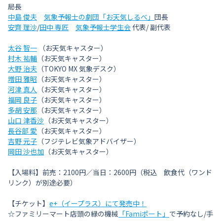
局長
中島 俊夫
気象予報士の劇団「お天気しるべ」
団長
安齊 理沙
/
田中 専匠
気象予報士学生会
代表/ 副代表
太谷 智一
（お天気キャスター）
村木 祐輔
（お天気キャスター）
大野 治夫
（TOKYO MX 気象デスク）
増田 雅昭
（お天気キャスター）
河津 真人
（お天気キャスター）
福岡 良子
（お天気キャスター）
多胡 安那
（お天気キャスター）
山口 津香沙
（お天気キャスター）
長谷部 愛
（お天気キャスター）
吉野 元子
（フジテレビ気象アドバイザー）
岡田 沙也加
（お天気キャスター）
【入場料】前売：2100円／当日：2600円（税込 飲食代（ワンド
リンク）が別途必要）
【チケット】
e+（イープラス）にて発売中！
☆ファミリーマート店頭の緑の機械
「Famiポート」
で予約なし/手