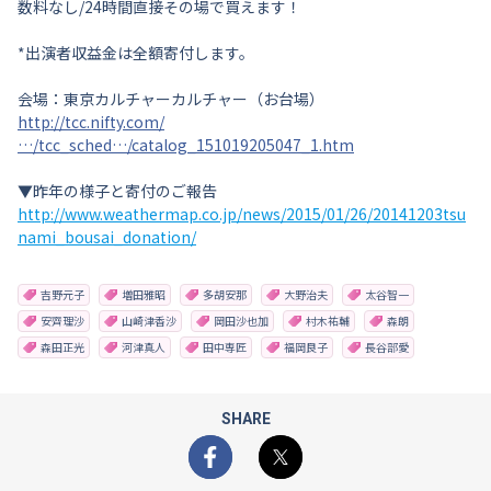
数料なし/24時間直接その場で買えます！
*出演者収益金は全額寄付します。
会場：東京カルチャーカルチャー（お台場）
http://tcc.nifty.com/
…/tcc_sched…/catalog_151019205047_1.htm
▼昨年の様子と寄付のご報告
http://www.weathermap.co.jp/news/2015/01/26/20141203tsu
nami_bousai_donation/
吉野元子
増田雅昭
多胡安那
大野治夫
太谷智一
安齊理沙
山崎津香沙
岡田沙也加
村木祐輔
森朗
森田正光
河津真人
田中専匠
福岡良子
長谷部愛
SHARE
Facebook
X