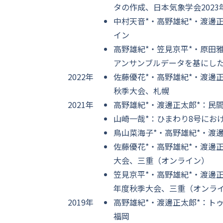
タの作成、日本気象学会202
中村天音*・高野雄紀*・渡邊
イン
高野雄紀*・笠見京平*・原田
アンサンブルデータを基にし
2022年
佐藤優花*・高野雄紀*・渡邊
秋季大会、札幌
2021年
高野雄紀*・渡邊正太郎*：民
山崎一哉*：ひまわり8号におけ
鳥山菜海子*・高野雄紀*・渡
佐藤優花*・高野雄紀*・渡邊
大会、三重（オンライン）
笠見京平*・高野雄紀*・渡邊正
年度秋季大会、三重（オンラ
2019年
高野雄紀*・渡邊正太郎*：ト
福岡