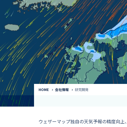
気象予報士
Request to a weather
Service
気象番組出演（
サービス
番組サポート /
講演会・イベン
インタビュー / 
サービストップ
コラム・寄稿 / 
司会MC / ナレ
HOME
会社情報
研究開発
ウェザーマップ独自の天気予報の精度向上