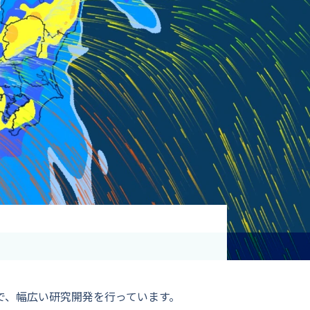
資格取得支援
Education
気象予報士講座について
気象予報士講座クリア
講座一覧
受講のご案内
で、幅広い研究開発を行っています。