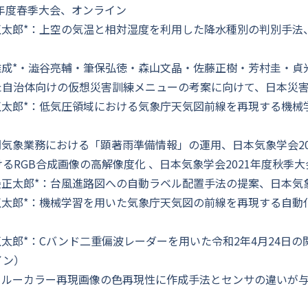
3年度春季大会、オンライン
正太郎*：上空の気温と相対湿度を利用した降水種別の判別手法、
雅成*・澁谷亮輔・筆保弘徳・森山文晶・佐藤正樹・芳村圭・
た自治体向けの仮想災害訓練メニューの考案に向けて、日本災害
正太郎*：低気圧領域における気象庁天気図前線を再現する機械学
間気象業務における「顕著雨準備情報」の運用、日本気象学会20
るRGB合成画像の高解像度化 、日本気象学会2021年度秋季
邊正太郎*：台風進路図への自動ラベル配置手法の提案、日本気象
正太郎*：機械学習を用いた気象庁天気図の前線を再現する自動化
太郎*：Cバンド二重偏波レーダーを用いた令和2年4月24日の
イン）
ゥルーカラー再現画像の色再現性に作成手法とセンサの違いが