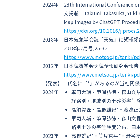
2024年
28th International Conference
文掲載 Takumi Takasuka, Yuki H. 
Map Images by ChatGPT. Procedi
https://doi.org/10.1016/j.procs.
2018年
日本気象学会誌「天気」に短報掲載
2018年2月号,25-32
https://www.metsoc.jp/tenki/p
2012年
日本気象学会天気予報研究会報告 渡
https://www.metsoc.jp/tenki/p
【発表】
氏名に「*」があるのが当社関係
2024年
軍司大輔・筆保弘徳・森山文
経路別・地域別の土砂災害危険
髙須賀匠・高野雄紀*・渡邊正
軍司大輔・筆保弘徳・森山文
路別土砂災害危険度分布、日本
2023年
高野雄紀*・笠見京平*・澁谷