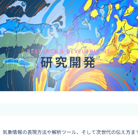
へのご依頼
気象情報のご依頼
 forecaster
Provision of weather information
テレビ・ラジオ）
データ提供（予報・実績）
 予報原稿作成
コンテンツ提供
ト出演
ピンポイント予報
RESEARCH & DEVELOPMENT
研究開発
取材
その他の情報提供
監修
ーション
、気象情報の表現方法や解析ツール、そして次世代の伝え方ま