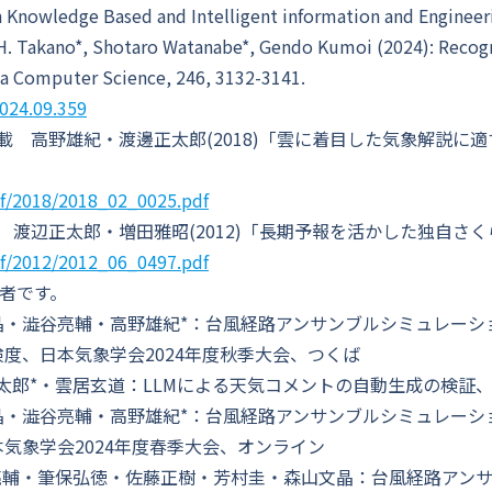
 on Knowledge Based and Intelligent information and En
Takano*, Shotaro Watanabe*, Gendo Kumoi (2024): Recogni
a Computer Science, 246, 3132-3141.
2024.09.359
 高野雄紀・渡邊正太郎(2018)「雲に着目した気象解説に適
df/2018/2018_02_0025.pdf
辺正太郎・増田雅昭(2012)「長期予報を活かした独自さくら開花
df/2012/2012_06_0497.pdf
者です。
晶・澁谷亮輔・高野雄紀*：台風経路アンサンブルシミュレーシ
度、日本気象学会2024年度秋季大会、つくば
太郎*・雲居玄道：LLMによる天気コメントの自動生成の検証、
晶・澁谷亮輔・高野雄紀*：台風経路アンサンブルシミュレーシ
気象学会2024年度春季大会、オンライン
亮輔・筆保弘徳・佐藤正樹・芳村圭・森山文晶：台風経路アン